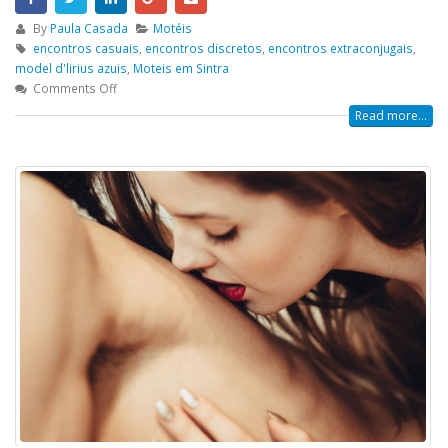
By
Paula Casada
Motéis
encontros casuais
,
encontros discretos
,
encontros extraconjugais
,
model d'lirius azuis
,
Moteis em Sintra
Comments Off
Read more...