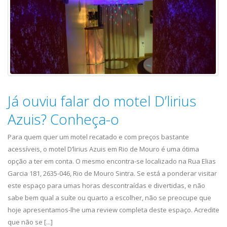
Já ouviu falar do motel D’lirius
Azuis? Conheça-o
Para quem quer um motel recatado e com preços bastante
acessíveis, o motel D’lirius Azuis em Rio de Mouro é uma ótima
opção a ter em conta. O mesmo encontra-se localizado na Rua Elias
Garcia 181, 2635-046, Rio de Mouro Sintra. Se está a ponderar visitar
este espaço para umas horas descontraídas e divertidas, e não
sabe bem qual a suíte ou quarto a escolher, não se preocupe que
hoje apresentamos-lhe uma review completa deste espaço. Acredite
que não se [...]