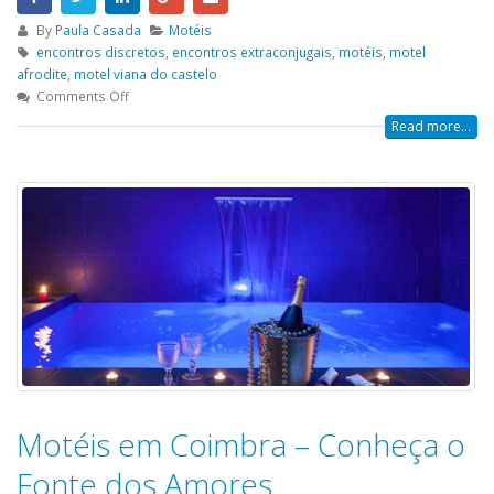
By
Paula Casada
Motéis
encontros discretos
,
encontros extraconjugais
,
motéis
,
motel
afrodite
,
motel viana do castelo
Comments Off
Read more...
Motéis em Coimbra – Conheça o
Fonte dos Amores