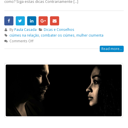
como? Siga estas dicas Contrariamente [...]
By
Paula Casada
Dicas e Conselhos
ciúmes na relação
,
combater os ciúmes
,
mulher ciumenta
Comments Off
Read more...