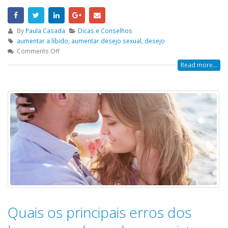
By
Paula Casada
Dicas e Conselhos
aumentar a líbido
,
aumentar desejo sexual
,
desejo
Comments Off
Read more...
Quais os principais erros dos