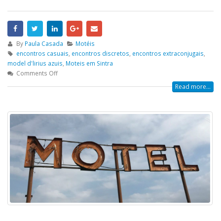
By
Paula Casada
Motéis
encontros casuais
,
encontros discretos
,
encontros extraconjugais
,
model d'lirius azuis
,
Moteis em Sintra
Comments Off
Read more...